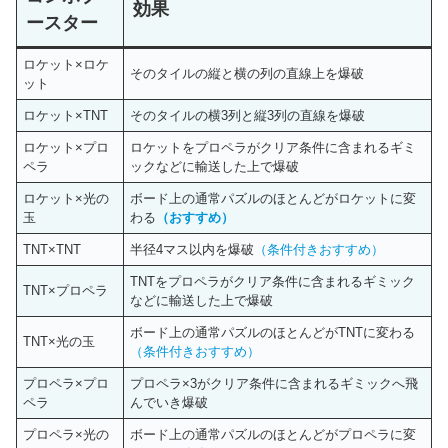
効果
ースター
ロケット×ロケ
そのタイルの縦と横の列の直線上を爆破
ット
ロケット×TNT
そのタイルの横3列と縦3列の直線を爆破
ロケット×プロ
ロケットをプロペラがクリア条件に含まれるギミ
ペラ
ックなどに輸送した上で爆破
ロケット×光の
ボード上の通常パズルのほとんどがロケットに変
玉
わる
（おすすめ）
TNT×TNT
半径4マス以内を爆破
（条件付きおすすめ）
TNTをプロペラがクリア条件に含まれるギミック
TNT×プロペラ
などに輸送した上で爆破
ボード上の通常パズルのほとんどがTNTに変わる
TNT×光の玉
（条件付きおすすめ）
プロペラ×プロ
プロペラ×3がクリア条件に含まれるギミックへ飛
ペラ
んでいき爆破
プロペラ×光の
ボード上の通常パズルのほとんどがプロペラに変