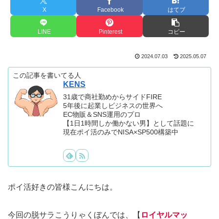
X
Facebook
はてブ
LINE
Pinterest
コピー
2024.07.03
2025.05.07
この記事を書いてる人
KENS
31歳で商社勤めからサイドFIRE
5年後に起業しビジネスの世界へ
EC物販＆SNS運用のプロ
【1日1時間しか働かない男】として話題に
現在ポイ活のみでNISA×SP500構築中
ポイ活好きの皆様こんにちは。
今回の脱サラこうりゃくぼんでは、【
ロイヤルマッ