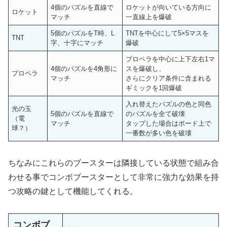
4個のパズルを直線で
ロケットが向いている方向に
ロケット
マッチ
一直線上を爆破
5個のパズルをT時、L
TNTを中心にして5×5マスを
TNT
字、十字にマッチ
爆破
プロペラを中心に上下左右1マ
4個のパズルを4角形に
スを爆破し、
プロペラ
マッチ
さらにクリア条件に含まれる
ギミックを1回爆破
入れ替えたパズルの色と同色
光の玉
5個のパズルを直線で
のパズルを全て破壊
（電
マッチ
タップした場合はボード上で
球？）
一番数が多い色を破壊
ちなみにこれらのブースターは隣接している状態で組み合
わせる事でコンボブースターとして非常に強力な効果を持
つ攻略の鍵として機能してくれる。
コンボブ