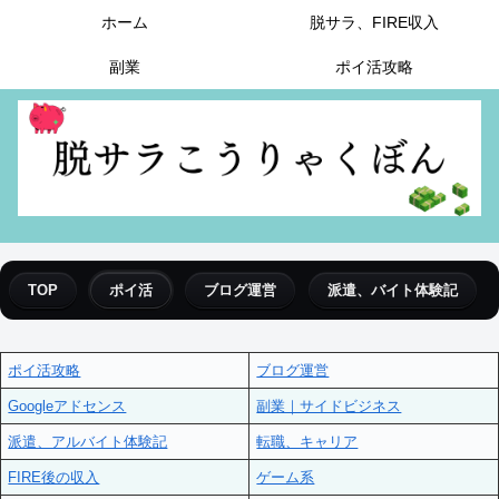
ホーム
脱サラ、FIRE収入
副業
ポイ活攻略
TOP
ポイ活
ブログ運営
派遣、バイト体験記
ポイ活攻略
ブログ運営
Googleアドセンス
副業｜サイドビジネス
派遣、アルバイト体験記
転職、キャリア
FIRE後の収入
ゲーム系