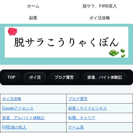
ホーム
脱サラ、FIRE収入
副業
ポイ活攻略
TOP
ポイ活
ブログ運営
派遣、バイト体験記
ポイ活攻略
ブログ運営
Googleアドセンス
副業｜サイドビジネス
派遣、アルバイト体験記
転職、キャリア
FIRE後の収入
ゲーム系