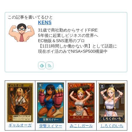
この記事を書いてるひと
KENS
31歳で商社勤めからサイドFIRE
5年後に起業しビジネスの世界へ
EC物販＆SNS運用のプロ
【1日1時間しか働かない男】として話題に
現在ポイ活のみでNISA×SP500構築中
ギャルオーガ
みこしガール
しろくのいち
突撃スイマー