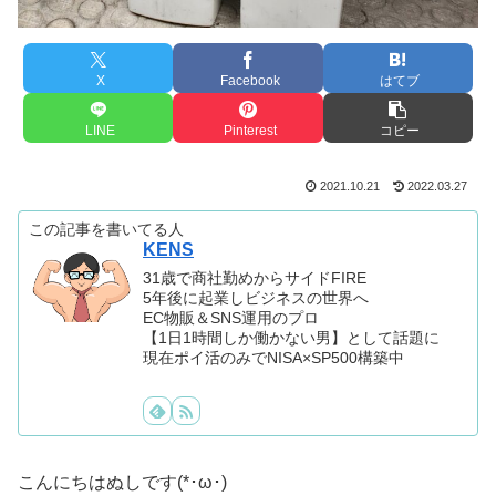
X
Facebook
はてブ
LINE
Pinterest
コピー
2021.10.21
2022.03.27
この記事を書いてる人
KENS
31歳で商社勤めからサイドFIRE
5年後に起業しビジネスの世界へ
EC物販＆SNS運用のプロ
【1日1時間しか働かない男】として話題に
現在ポイ活のみでNISA×SP500構築中
こんにちはぬしです(*･ω･)