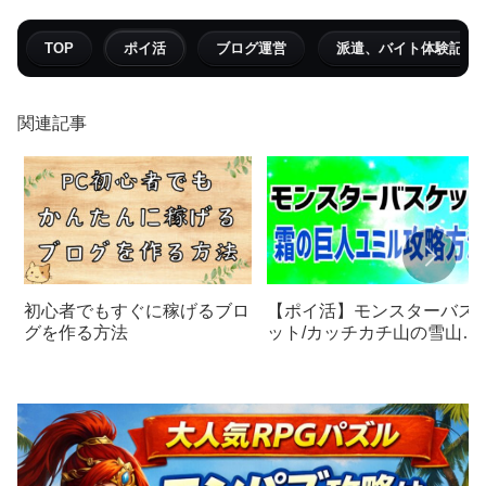
TOP
ポイ活
ブログ運営
派遣、バイト体験記
関連記事
初心者でもすぐに稼げるブロ
【ポイ活】モンスターバス
グを作る方法
ット/カッチカチ山の雪山の
大巨人《霜の巨人ユミル攻
略》モンバス