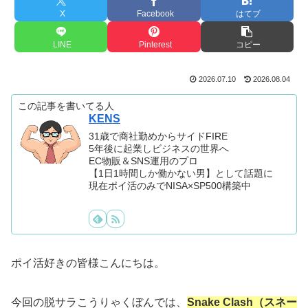
X
Facebook
はてブ
LINE
Pinterest
コピー
2026.07.10
2026.08.04
この記事を書いてる人
KENS
31歳で商社勤めからサイドFIRE
5年後に起業しビジネスの世界へ
EC物販＆SNS運用のプロ
【1日1時間しか働かない男】として話題に
現在ポイ活のみでNISA×SP500構築中
ポイ活好きの皆様こんにちは。
今回の脱サラこうりゃくぼんでは、
Snake Clash（スネー