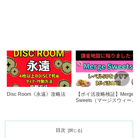
Disc Room《永遠》攻略法
【ポイ活攻略検証】Merge
Sweets（マージスウィー
ツ）｜プレイヤーレベル50
クリア【課金しまくりまし
た…】
目次