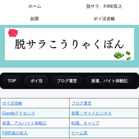
ホーム
脱サラ、FIRE収入
副業
ポイ活攻略
TOP
ポイ活
ブログ運営
派遣、バイト体験記
ポイ活攻略
ブログ運営
Googleアドセンス
副業｜サイドビジネス
派遣、アルバイト体験記
転職、キャリア
FIRE後の収入
ゲーム系