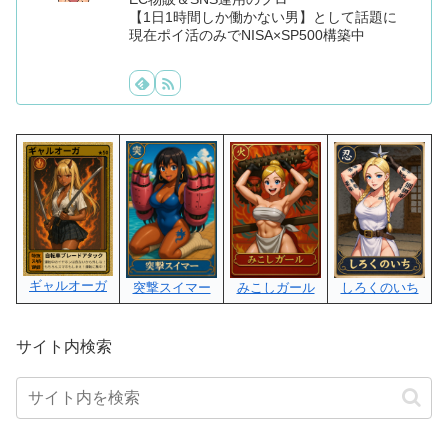
【1日1時間しか働かない男】として話題に
現在ポイ活のみでNISA×SP500構築中
ギャルオーガ
みこしガール
しろくのいち
突撃スイマー
サイト内検索