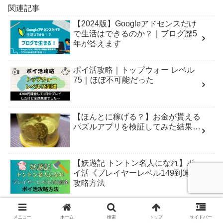
関連記事
【2024版】Googleアドセンスだけ
で生活はできるのか？｜ブログ歴5
年が答えます
ポイ活攻略｜トップウォー レベル
75｜ほぼ不可能だった
【ほんとに稼げる？】お金が貰える
パズルアプリを検証してみた結果…
【妖遊記 トントン名人になれ】ポ
イ活《プレイヤーレベル149到達》
攻略方法
【コピペ可能】SEOに効く！記事の
メニュー
ホーム
検索
トップ
サイドバー
装飾スタイル例