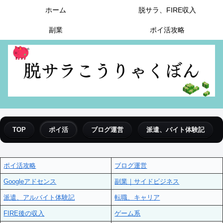
ホーム
脱サラ、FIRE収入
副業
ポイ活攻略
TOP
ポイ活
ブログ運営
派遣、バイト体験記
ポイ活攻略
ブログ運営
Googleアドセンス
副業｜サイドビジネス
派遣、アルバイト体験記
転職、キャリア
FIRE後の収入
ゲーム系