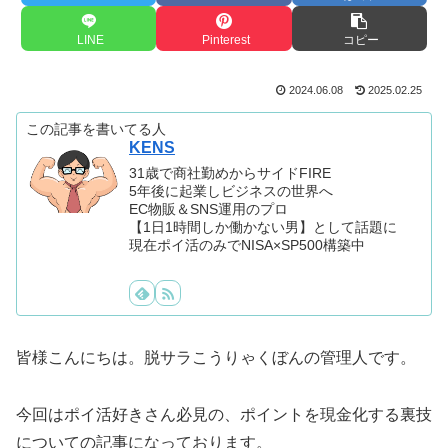
LINE
Pinterest
コピー
2024.06.08
2025.02.25
この記事を書いてる人
KENS
31歳で商社勤めからサイドFIRE
5年後に起業しビジネスの世界へ
EC物販＆SNS運用のプロ
【1日1時間しか働かない男】として話題に
現在ポイ活のみでNISA×SP500構築中
皆様こんにちは。脱サラこうりゃくぼんの管理人です。
今回はポイ活好きさん必見の、ポイントを現金化する裏技
についての記事になっております。