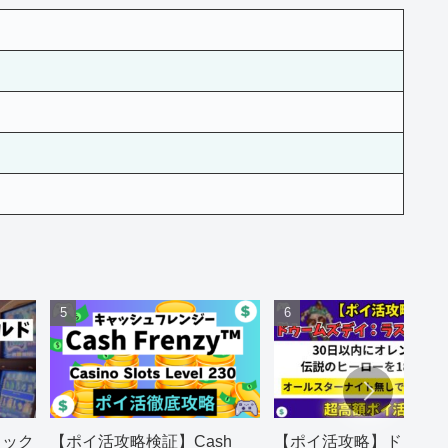
ャック
【ポイ活攻略検証】Cash
【ポイ活攻略】ドゥー