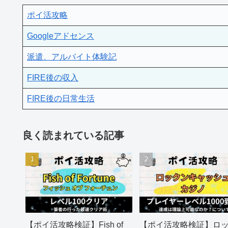
ポイ活攻略
Googleアドセンス
派遣、アルバイト体験記
FIRE後の収入
FIRE後の日常生活
良く読まれている記事
【ポイ活攻略検証】Fish of
【ポイ活攻略検証】ロ