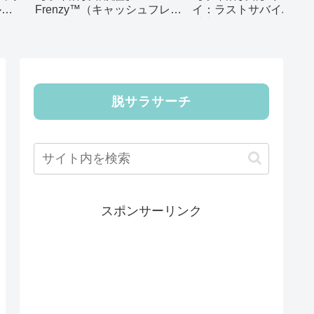
ル
Frenzy™（キャッシュフレン
イ：ラストサバイバー｜
ジー）｜Casino Slots Level
以内にオレンジ色の伝
230かんたん攻略
ーローを18体集める｜
スターナイト無しでク
ました
脱サラサーチ
スポンサーリンク