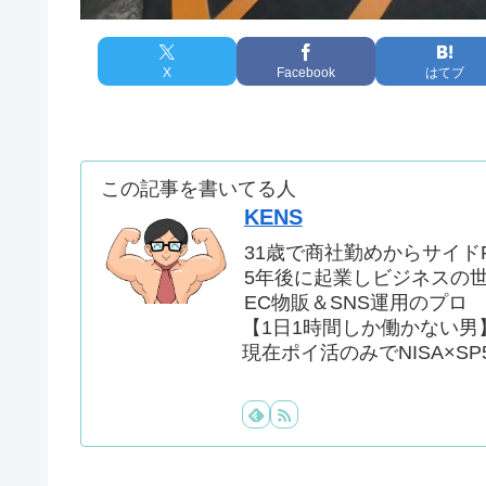
X
Facebook
はてブ
この記事を書いてる人
KENS
31歳で商社勤めからサイドF
5年後に起業しビジネスの
EC物販＆SNS運用のプロ
【1日1時間しか働かない男
現在ポイ活のみでNISA×SP