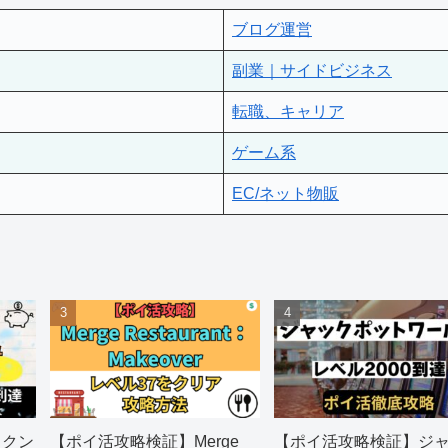
ブログ運営
副業｜サイドビジネス
転職、キャリア
ゲーム系
EC/ネット物販
ックン
【ポイ活攻略検証】Merge
【ポイ活攻略検証】ジ