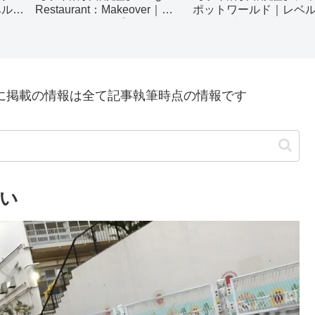
ベル
Restaurant：Makeover｜レ
ポットワールド｜レベ
ベル37をクリア【マージレス
2000到達
トラン】
に掲載の情報は全て記事執筆時点の情報です
い