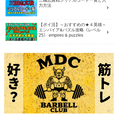
三國志真戦シリアルコード一覧と入
力方法
【ポイ活】～おすすめの★４英雄～
エンパイア&パズル攻略《レベル
25》 empires & puzzles