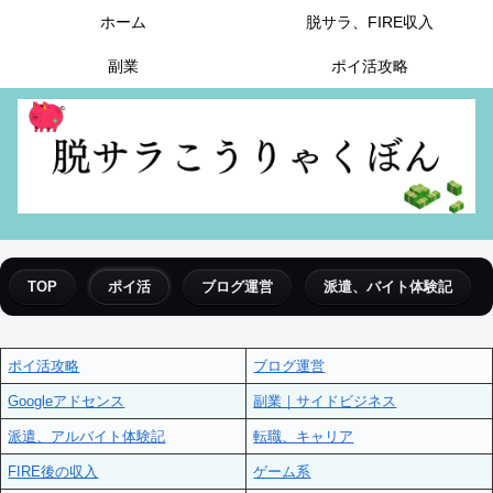
ホーム
脱サラ、FIRE収入
副業
ポイ活攻略
TOP
ポイ活
ブログ運営
派遣、バイト体験記
ポイ活攻略
ブログ運営
Googleアドセンス
副業｜サイドビジネス
派遣、アルバイト体験記
転職、キャリア
FIRE後の収入
ゲーム系