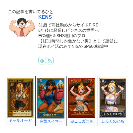
この記事を書いてるひと
KENS
31歳で商社勤めからサイドFIRE
5年後に起業しビジネスの世界へ
EC物販＆SNS運用のプロ
【1日1時間しか働かない男】として話題に
現在ポイ活のみでNISA×SP500構築中
ギャルオーガ
みこしガール
しろくのいち
突撃スイマー