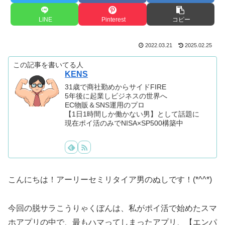
LINE
Pinterest
コピー
2022.03.21
2025.02.25
この記事を書いてる人
KENS
31歳で商社勤めからサイドFIRE
5年後に起業しビジネスの世界へ
EC物販＆SNS運用のプロ
【1日1時間しか働かない男】として話題に
現在ポイ活のみでNISA×SP500構築中
こんにちは！アーリーセミリタイア男のぬしです！(*^^*)
今回の脱サラこうりゃくぼんは、私がポイ活で始めたスマ
ホアプリの中で、最もハマってしまったアプリ、【エンパ