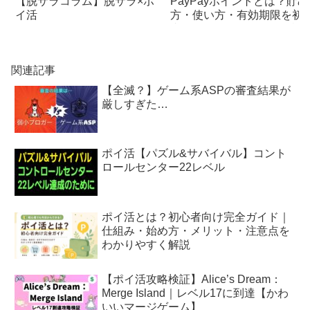
PayPayポイントとは？貯め
【脱サラコラム】脱サラ×ポ
方・使い方・有効期限を初
イ活
者向けにわかりやすく解説
関連記事
【全滅？】ゲーム系ASPの審査結果が
厳しすぎた…
ポイ活【パズル&サバイバル】コント
ロールセンター22レベル
ポイ活とは？初心者向け完全ガイド｜
仕組み・始め方・メリット・注意点を
わかりやすく解説
【ポイ活攻略検証】Alice’s Dream：
Merge Island｜レベル17に到達【かわ
いいマージゲーム】